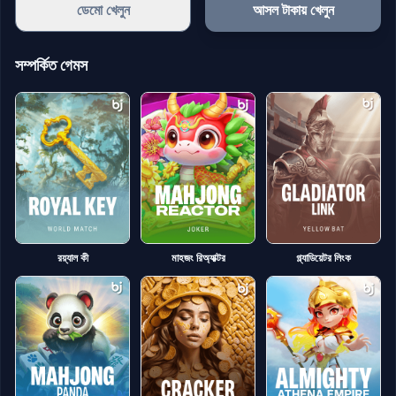
ডেমো খেলুন
আসল টাকায় খেলুন
সম্পর্কিত গেমস
রয়্যাল কী
মাহজং রিঅ্যাক্টর
গ্ল্যাডিয়েটর লিংক