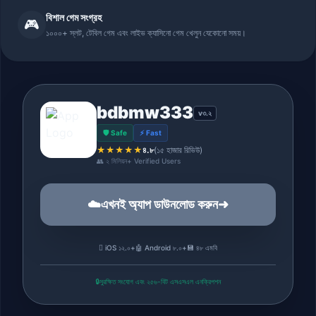
বিশাল গেম সংগ্রহ
🎮
১০০০+ স্লট, টেবিল গেম এবং লাইভ ক্যাসিনো গেম খেলুন যেকোনো সময়।
bdbmw333
v৩.২
🛡️ Safe
⚡ Fast
★★★★★
৪.৮
(১৫ হাজার রিভিউ)
👥 ২ মিলিয়ন+ Verified Users
☁️
এখনই অ্যাপ ডাউনলোড করুন
➜
 iOS ১২.০+
🤖 Android ৮.০+
💾 ৪৮ এমবি
🔒
সুরক্ষিত সংযোগ এবং ২৫৬-বিট এসএসএল এনক্রিপশন