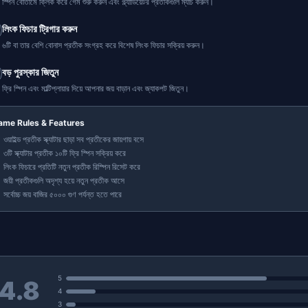
স্পিন বোতামে ক্লিক করে গেম শুরু করুন এবং গ্ল্যাডিয়েটর প্রতীকগুলি ম্যাচ করুন।
লিংক ফিচার ট্রিগার করুন
৬টি বা তার বেশি বোনাস প্রতীক সংগ্রহ করে বিশেষ লিংক ফিচার সক্রিয় করুন।
বড় পুরস্কার জিতুন
ফ্রি স্পিন এবং মাল্টিপ্লায়ার দিয়ে আপনার জয় বাড়ান এবং জ্যাকপট জিতুন।
ame Rules & Features
ওয়াইল্ড প্রতীক স্ক্যাটার ছাড়া সব প্রতীকের জায়গায় বসে
৩টি স্ক্যাটার প্রতীক ১০টি ফ্রি স্পিন সক্রিয় করে
লিংক ফিচারে প্রতিটি নতুন প্রতীক রিস্পিন রিসেট করে
জয়ী প্রতীকগুলি অদৃশ্য হয়ে নতুন প্রতীক আসে
সর্বোচ্চ জয় বাজির ৫০০০ গুণ পর্যন্ত হতে পারে
5
4.8
4
3