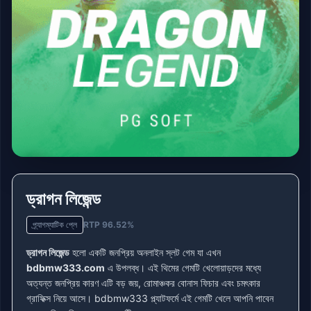
▶
ড্রাগন লিজেন্ড
প্র্যাগম্যাটিক প্লে
RTP 96.52%
ড্রাগন লিজেন্ড
হলো একটি জনপ্রিয় অনলাইন স্লট গেম যা এখন
bdbmw333.com
এ উপলব্ধ। এই থিমের গেমটি খেলোয়াড়দের মধ্যে
অত্যন্ত জনপ্রিয় কারণ এটি বড় জয়, রোমাঞ্চকর বোনাস ফিচার এবং চমৎকার
গ্রাফিক্স নিয়ে আসে। bdbmw333 প্ল্যাটফর্মে এই গেমটি খেলে আপনি পাবেন