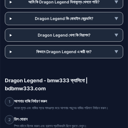
আমি কি Dragon Legend বিনামূল্যে খেলতে পারি?
▼
Dragon Legend কি মোবাইল ফ্রেন্ডলি?
▼
Dragon Legend খেলা কি নিরাপদ?
▼
কিভাবে Dragon Legend এ জয়ী হব?
▼
Dragon Legend - bmw333 ক্যাসিনো |
bdbmw333.com
আপনার বাজি নির্ধারণ করুন
1
কয়েন মূল্য এবং বাজির স্তর সামঞ্জস্য করে আপনার পছন্দের বাজির পরিমাণ নির্বাচন করুন।
রিল ঘোরান
2
স্পিন বাটনে ক্লিক করুন এবং ড্রাগন প্রতীকগুলি রিলে ঘুরতে দেখুন।